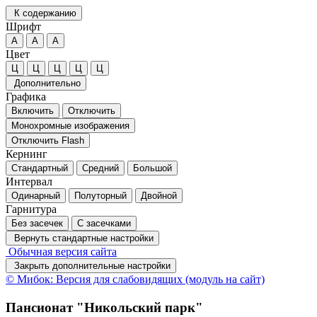
К содержанию
Шрифт
А
А
А
Цвет
Ц
Ц
Ц
Ц
Ц
Дополнительно
Графика
Включить
Отключить
Монохромные изображения
Отключить Flash
Кернинг
Стандартный
Средний
Большой
Интервал
Одинарный
Полуторный
Двойной
Гарнитура
Без засечек
С засечками
Вернуть стандартные настройки
Обычная версия сайта
Закрыть дополнительные настройки
© Мибок: Версия для слабовидящих (модуль на сайт)
Пансионат "Никольский парк"