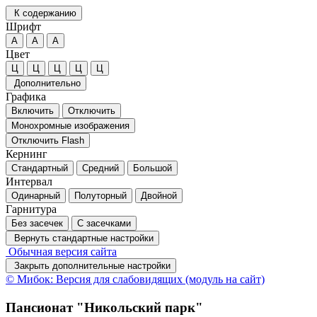
К содержанию
Шрифт
А
А
А
Цвет
Ц
Ц
Ц
Ц
Ц
Дополнительно
Графика
Включить
Отключить
Монохромные изображения
Отключить Flash
Кернинг
Стандартный
Средний
Большой
Интервал
Одинарный
Полуторный
Двойной
Гарнитура
Без засечек
С засечками
Вернуть стандартные настройки
Обычная версия сайта
Закрыть дополнительные настройки
© Мибок: Версия для слабовидящих (модуль на сайт)
Пансионат "Никольский парк"