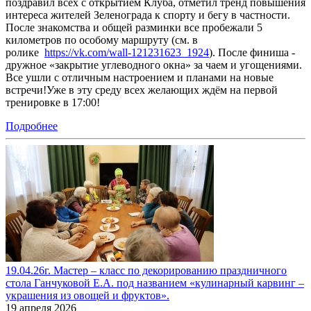
поздравил всех с открытием Клуба, отметил тренд повышения
интереса жителей Зеленограда к спорту и бегу в частности.
После знакомства и общей разминки все пробежали 5
километров по особому маршруту (см. в
ролике
https://vk.com/wall-121231623_1924
). После финиша -
дружное «закрытие углеводного окна» за чаем и угощениями.
Все ушли с отличным настроением и планами на новые
встречи!Уже в эту среду всех желающих ждём на первой
тренировке в 17:00!
Подробнее
19.04.26г. Мастер – класс по декорированию праздничного
стола Ганчуковой Е.А. под названием «кулинарный карвинг –
украшения из овощей и фруктов».
19 апреля 2026