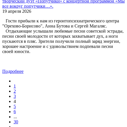
творческий дуэт «Попутчики» с концертной программой «Мы
все вокруг попутчики…».
19 апреля 2026
Гости прибыли к нам из геронтопсихиатрического центра
"Орехово-Борисово", Анна Бутова и Сергей Магаляс.
Отдыхающие услышали любимые песни советской эстрады,
песни своей молодости от которых захватывает дух, а ноги
пускаются в пляс. Зрители получили полный заряд энергии,
хорошее настроение и с удовольствием подпевали песни
своей юности.
Подробнее
1
2
3
4
5
6
...
30