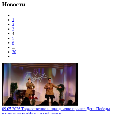
Новости
1
2
3
4
5
6
...
30
09.05.2026 Торжественно и празднично прошел День Победы
в пансионате «Никольский парк».