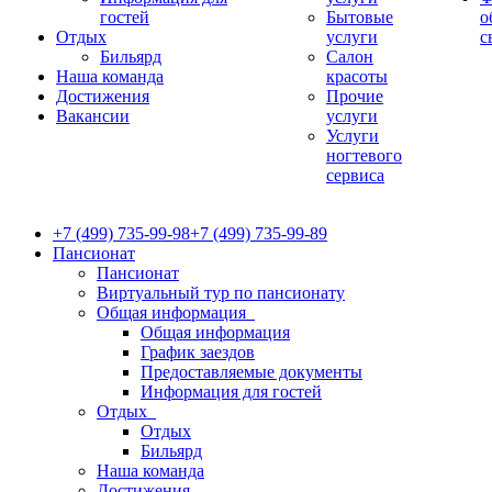
гостей
Бытовые
о
Отдых
услуги
с
Бильярд
Салон
Наша команда
красоты
Достижения
Прочие
Вакансии
услуги
Услуги
ногтевого
сервиса
+7 (499) 735-99-98
+7 (499) 735-99-89
Пансионат
Пансионат
Виртуальный тур по пансионату
Общая информация
Общая информация
График заездов
Предоставляемые документы
Информация для гостей
Отдых
Отдых
Бильярд
Наша команда
Достижения