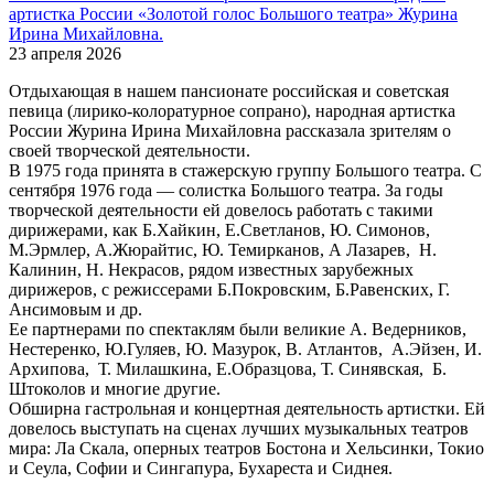
артистка России «Золотой голос Большого театра» Журина
Ирина Михайловна.
23 апреля 2026
Отдыхающая в нашем пансионате российская и советская
певица (лирико-колоратурное сопрано), народная артистка
России Журина Ирина Михайловна рассказала зрителям о
своей творческой деятельности.
В 1975 года принята в стажерскую группу Большого театра. С
сентября 1976 года — солистка Большого театра. За годы
творческой деятельности ей довелось работать с такими
дирижерами, как Б.Хайкин, Е.Светланов, Ю. Симонов,
М.Эрмлер, А.Жюрайтис, Ю. Темирканов, А Лазарев, Н.
Калинин, Н. Некрасов, рядом известных зарубежных
дирижеров, с режиссерами Б.Покровским, Б.Равенских, Г.
Ансимовым и др.
Ее партнерами по спектаклям были великие А. Ведерников,
Нестеренко, Ю.Гуляев, Ю. Мазурок, В. Атлантов, А.Эйзен, И.
Архипова, Т. Милашкина, Е.Образцова, Т. Синявская, Б.
Штоколов и многие другие.
Обширна гастрольная и концертная деятельность артистки. Ей
довелось выступать на сценах лучших музыкальных театров
мира: Ла Скала, оперных театров Бостона и Хельсинки, Токио
и Сеула, Софии и Сингапура, Бухареста и Сиднея.