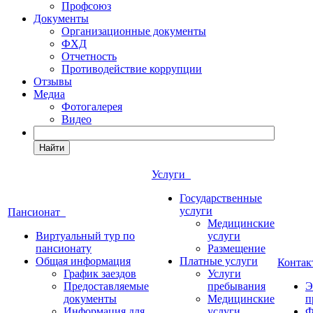
Профсоюз
Документы
Организационные документы
ФХД
Отчетность
Противодействие коррупции
Отзывы
Медиа
Фотогалерея
Видео
Найти
Услуги
Государственные
услуги
Пансионат
Медицинские
Виртуальный тур по
услуги
пансионату
Размещение
Общая информация
Платные услуги
Конта
График заездов
Услуги
Предоставляемые
пребывания
Э
документы
Медицинские
п
Информация для
услуги
Ф