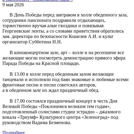
9 мая 2026
В День Победы перед завтраком в холле обеденного зала,
сотрудники пансионата поздравили отдыхающих,
торжественно вручая алые гвоздики и повязывая
Георгиевские ленты, а со словами приветствия обратились
зам. директора по безопасности Кошелев А.И. и культ
организатор Субботина Н.Н.
В киноконцертном зале, арт – холле и на ресепшене все
желающие могли посмотреть демонстрацию прямого эфира
Парада Победы на Красной площади.
В 13.00 в холле перед обеденным залом желающие
танцевали и исполняли под баян знакомые и любимые всеми
фронтовые песни и песни советских авторов,
а в обеденном зале их ждал праздничный обед.
В 17.00 состоялся праздничный концерт в честь Дня
Великой Победы «Поклонимся великим тем годам»,
подготовленный солистами студии эстрадно – джазового
вокала «Триумф» Культурного центра «Зеленоград» под
руководством Вадима Безменова.
Подробнее