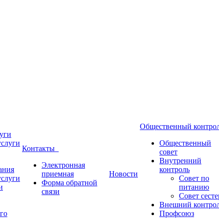
Общественный контр
уги
услуги
Общественный
Контакты
совет
Внутренний
Электронная
ания
контроль
приемная
Новости
услуги
Совет по
Форма обратной
и
питанию
связи
Совет сесте
Внешний контро
го
Профсоюз