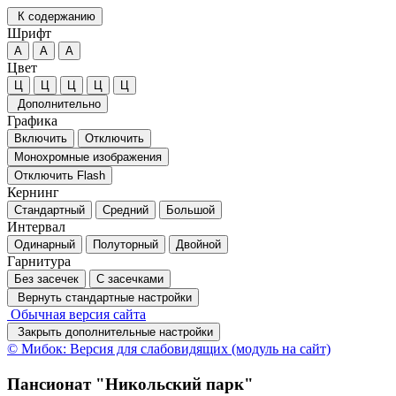
К содержанию
Шрифт
А
А
А
Цвет
Ц
Ц
Ц
Ц
Ц
Дополнительно
Графика
Включить
Отключить
Монохромные изображения
Отключить Flash
Кернинг
Стандартный
Средний
Большой
Интервал
Одинарный
Полуторный
Двойной
Гарнитура
Без засечек
С засечками
Вернуть стандартные настройки
Обычная версия сайта
Закрыть дополнительные настройки
© Мибок: Версия для слабовидящих (модуль на сайт)
Пансионат "Никольский парк"