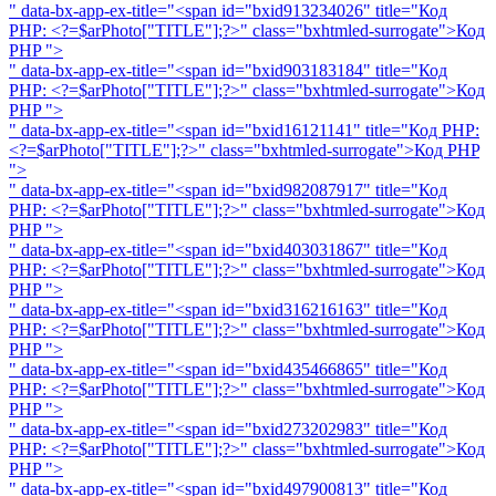
" data-bx-app-ex-title="<span id="bxid913234026" title="Код
PHP: <?=$arPhoto["TITLE"];?>" class="bxhtmled-surrogate">
Код
PHP
">
" data-bx-app-ex-title="<span id="bxid903183184" title="Код
PHP: <?=$arPhoto["TITLE"];?>" class="bxhtmled-surrogate">
Код
PHP
">
" data-bx-app-ex-title="<span id="bxid16121141" title="Код PHP:
<?=$arPhoto["TITLE"];?>" class="bxhtmled-surrogate">
Код PHP
">
" data-bx-app-ex-title="<span id="bxid982087917" title="Код
PHP: <?=$arPhoto["TITLE"];?>" class="bxhtmled-surrogate">
Код
PHP
">
" data-bx-app-ex-title="<span id="bxid403031867" title="Код
PHP: <?=$arPhoto["TITLE"];?>" class="bxhtmled-surrogate">
Код
PHP
">
" data-bx-app-ex-title="<span id="bxid316216163" title="Код
PHP: <?=$arPhoto["TITLE"];?>" class="bxhtmled-surrogate">
Код
PHP
">
" data-bx-app-ex-title="<span id="bxid435466865" title="Код
PHP: <?=$arPhoto["TITLE"];?>" class="bxhtmled-surrogate">
Код
PHP
">
" data-bx-app-ex-title="<span id="bxid273202983" title="Код
PHP: <?=$arPhoto["TITLE"];?>" class="bxhtmled-surrogate">
Код
PHP
">
" data-bx-app-ex-title="<span id="bxid497900813" title="Код