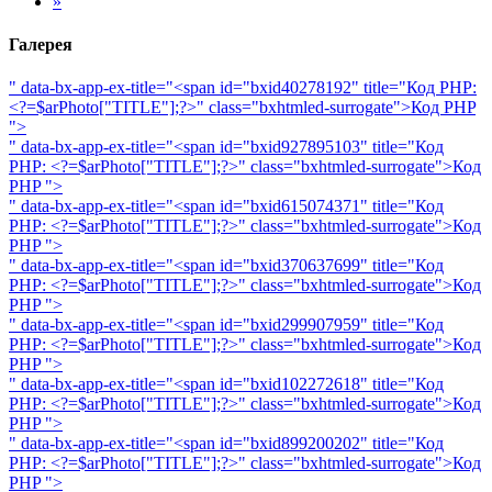
»
Галерея
" data-bx-app-ex-title="<span id="bxid40278192" title="Код PHP:
<?=$arPhoto["TITLE"];?>" class="bxhtmled-surrogate">
Код PHP
">
" data-bx-app-ex-title="<span id="bxid927895103" title="Код
PHP: <?=$arPhoto["TITLE"];?>" class="bxhtmled-surrogate">
Код
PHP
">
" data-bx-app-ex-title="<span id="bxid615074371" title="Код
PHP: <?=$arPhoto["TITLE"];?>" class="bxhtmled-surrogate">
Код
PHP
">
" data-bx-app-ex-title="<span id="bxid370637699" title="Код
PHP: <?=$arPhoto["TITLE"];?>" class="bxhtmled-surrogate">
Код
PHP
">
" data-bx-app-ex-title="<span id="bxid299907959" title="Код
PHP: <?=$arPhoto["TITLE"];?>" class="bxhtmled-surrogate">
Код
PHP
">
" data-bx-app-ex-title="<span id="bxid102272618" title="Код
PHP: <?=$arPhoto["TITLE"];?>" class="bxhtmled-surrogate">
Код
PHP
">
" data-bx-app-ex-title="<span id="bxid899200202" title="Код
PHP: <?=$arPhoto["TITLE"];?>" class="bxhtmled-surrogate">
Код
PHP
">