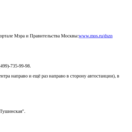
ортале Мэра и Правительства Москвы:
www.mos.ru/dszn
99)-735-99-98.
нтра направо и ещё раз направо в сторону автостанции), в
"Тушинская".