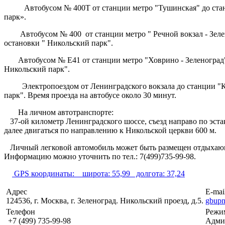
Автобусом № 400Т от станции метро "Тушинская" до станци
парк».
Автобусом № 400 от станции метро " Речной вокзал - Зелено
остановки " Никольский парк".
Автобусом № Е41 от станции метро "Ховрино - Зеленоград" д
Никольский парк".
Электропоездом от Ленинградского вокзала до станции "Крю
парк". Время проезда на автобусе около 30 минут.
На личном автотранспорте:
37-ой километр Ленинградского шоссе, съезд направо по эстак
далее двигаться по направлению к Никольской церкви 600 м.
Личный легковой автомобиль может быть размещен отдыхающим
Информацию можно уточнить по тел.: 7(499)735-99-98.
GPS координаты:
широта: 55,99 долгота: 37,24
Адрес
E-mai
124536, г. Москва, г. Зеленоград. Никольский проезд, д.5.
gbup
Телефон
Режи
+7 (499) 735-99-98
Адм