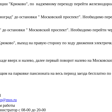
и "Крюково", по надземному переходу перейти железнодорожн
град" до остановки " Московский проспект". Необходимо перей
о остановки " Московский проспект". Необходимо перейти чере
ково", выход на правую сторону по ходу движения электрички
аде вверх и налево, далее первый поворот налево на Московски
 на парковке пансионата на весь период заезда бесплатно по 
l
np@mos.ru
м работы
инистратор с 08-00 до 20-00