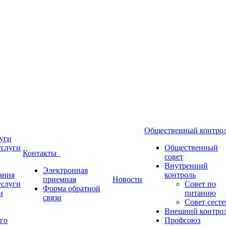
Общественный контр
уги
услуги
Общественный
Контакты
совет
Внутренний
Электронная
ания
контроль
приемная
Новости
услуги
Совет по
Форма обратной
и
питанию
связи
Совет сесте
Внешний контро
го
Профсоюз