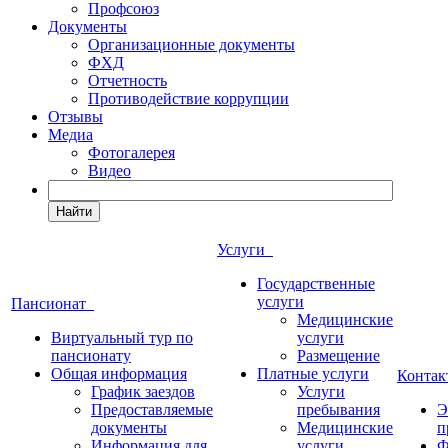
Профсоюз
Документы
Организационные документы
ФХД
Отчетность
Противодействие коррупции
Отзывы
Медиа
Фотогалерея
Видео
Найти
Услуги
Государственные
услуги
Пансионат
Медицинские
Виртуальный тур по
услуги
пансионату
Размещение
Общая информация
Платные услуги
Конта
График заездов
Услуги
Предоставляемые
пребывания
Э
документы
Медицинские
п
Информация для
услуги
Ф