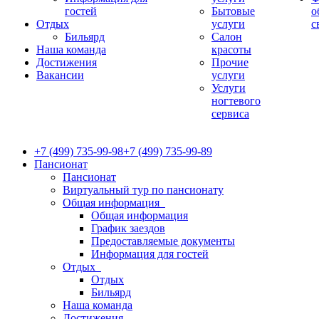
гостей
Бытовые
о
Отдых
услуги
с
Бильярд
Салон
Наша команда
красоты
Достижения
Прочие
Вакансии
услуги
Услуги
ногтевого
сервиса
+7 (499) 735-99-98
+7 (499) 735-99-89
Пансионат
Пансионат
Виртуальный тур по пансионату
Общая информация
Общая информация
График заездов
Предоставляемые документы
Информация для гостей
Отдых
Отдых
Бильярд
Наша команда
Достижения