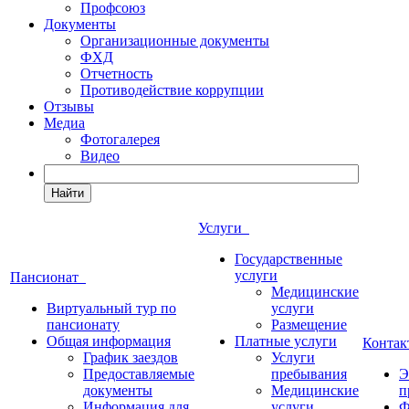
Профсоюз
Документы
Организационные документы
ФХД
Отчетность
Противодействие коррупции
Отзывы
Медиа
Фотогалерея
Видео
Найти
Услуги
Государственные
услуги
Пансионат
Медицинские
Виртуальный тур по
услуги
пансионату
Размещение
Общая информация
Платные услуги
Конта
График заездов
Услуги
Предоставляемые
пребывания
Э
документы
Медицинские
п
Информация для
услуги
Ф