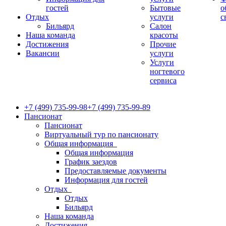
гостей
Бытовые
о
Отдых
услуги
с
Бильярд
Салон
Наша команда
красоты
Достижения
Прочие
Вакансии
услуги
Услуги
ногтевого
сервиса
+7 (499) 735-99-98
+7 (499) 735-99-89
Пансионат
Пансионат
Виртуальный тур по пансионату
Общая информация
Общая информация
График заездов
Предоставляемые документы
Информация для гостей
Отдых
Отдых
Бильярд
Наша команда
Достижения