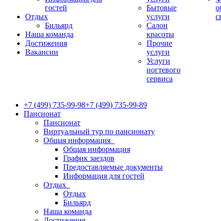
гостей
Бытовые
о
Отдых
услуги
с
Бильярд
Салон
Наша команда
красоты
Достижения
Прочие
Вакансии
услуги
Услуги
ногтевого
сервиса
+7 (499) 735-99-98
+7 (499) 735-99-89
Пансионат
Пансионат
Виртуальный тур по пансионату
Общая информация
Общая информация
График заездов
Предоставляемые документы
Информация для гостей
Отдых
Отдых
Бильярд
Наша команда
Достижения