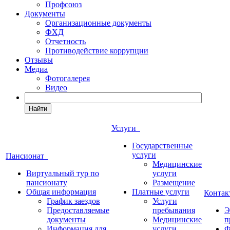
Профсоюз
Документы
Организационные документы
ФХД
Отчетность
Противодействие коррупции
Отзывы
Медиа
Фотогалерея
Видео
Найти
Услуги
Государственные
услуги
Пансионат
Медицинские
Виртуальный тур по
услуги
пансионату
Размещение
Общая информация
Платные услуги
Конта
График заездов
Услуги
Предоставляемые
пребывания
Э
документы
Медицинские
п
Информация для
услуги
Ф