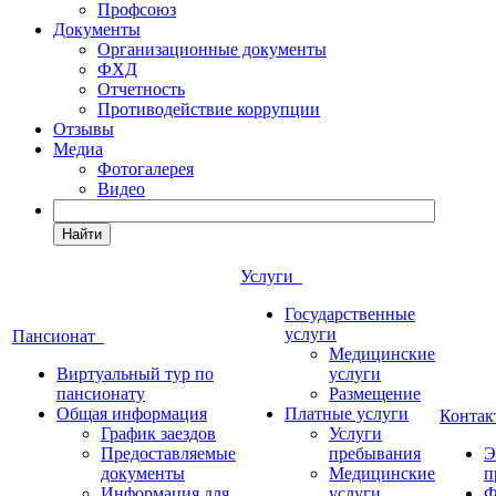
Профсоюз
Документы
Организационные документы
ФХД
Отчетность
Противодействие коррупции
Отзывы
Медиа
Фотогалерея
Видео
Найти
Услуги
Государственные
услуги
Пансионат
Медицинские
Виртуальный тур по
услуги
пансионату
Размещение
Общая информация
Платные услуги
Конта
График заездов
Услуги
Предоставляемые
пребывания
Э
документы
Медицинские
п
Информация для
услуги
Ф