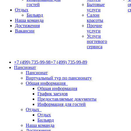
гостей
Бытовые
о
Отдых
услуги
с
Бильярд
Салон
Наша команда
красоты
Достижения
Прочие
Вакансии
услуги
Услуги
ногтевого
сервиса
+7 (499) 735-99-98
+7 (499) 735-99-89
Пансионат
Пансионат
Виртуальный тур по пансионату
Общая информация
Общая информация
График заездов
Предоставляемые документы
Информация для гостей
Отдых
Отдых
Бильярд
Наша команда
Достижения