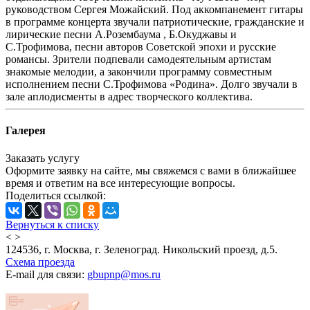
руководством Сергея Можайский. Под аккомпанемент гитары
в программе концерта звучали патриотические, гражданские и
лирические песни А.Розембаума , Б.Окуджавы и
С.Трофимова, песни авторов Советской эпохи и русские
романсы. Зрители подпевали самодеятельным артистам
знакомые мелодии, а закончили программу совместным
исполнением песни С.Трофимова «Родина». Долго звучали в
зале аплодисменты в адрес творческого коллектива.
Галерея
Заказать услугу
Оформите заявку на сайте, мы свяжемся с вами в ближайшее
время и ответим на все интересующие вопросы.
Поделиться ссылкой:
Вернуться к списку
<
>
124536, г. Москва, г. Зеленоград. Никольский проезд, д.5.
Схема проезда
E-mail для связи:
gbupnp@mos.ru