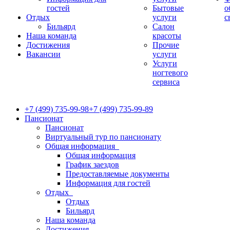
гостей
Бытовые
о
Отдых
услуги
с
Бильярд
Салон
Наша команда
красоты
Достижения
Прочие
Вакансии
услуги
Услуги
ногтевого
сервиса
+7 (499) 735-99-98
+7 (499) 735-99-89
Пансионат
Пансионат
Виртуальный тур по пансионату
Общая информация
Общая информация
График заездов
Предоставляемые документы
Информация для гостей
Отдых
Отдых
Бильярд
Наша команда
Достижения