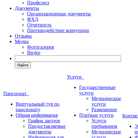
Профсоюз
Документы
Организационные документы
ФХД
Отчетность
Противодействие коррупции
Отзывы
Медиа
Фотогалерея
Видео
Найти
Услуги
Государственные
услуги
Пансионат
Медицинские
Виртуальный тур по
услуги
пансионату
Размещение
Общая информация
Платные услуги
Конта
График заездов
Услуги
Предоставляемые
пребывания
Э
документы
Медицинские
п
Информация для
услуги
Ф