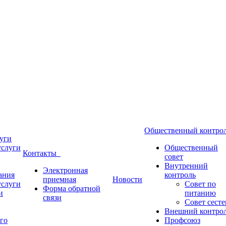
Общественный контр
уги
услуги
Общественный
Контакты
совет
Внутренний
Электронная
ания
контроль
приемная
Новости
услуги
Совет по
Форма обратной
и
питанию
связи
Совет сесте
Внешний контро
го
Профсоюз