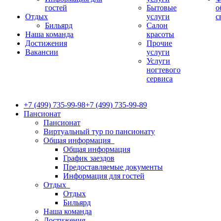
гостей
Бытовые
о
Отдых
услуги
с
Бильярд
Салон
Наша команда
красоты
Достижения
Прочие
Вакансии
услуги
Услуги
ногтевого
сервиса
+7 (499) 735-99-98
+7 (499) 735-99-89
Пансионат
Пансионат
Виртуальный тур по пансионату
Общая информация
Общая информация
График заездов
Предоставляемые документы
Информация для гостей
Отдых
Отдых
Бильярд
Наша команда
Достижения