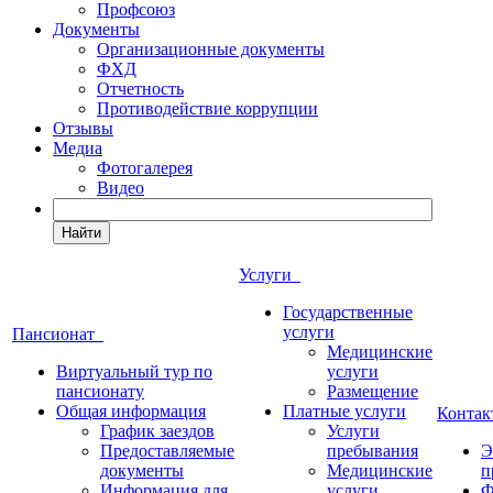
Профсоюз
Документы
Организационные документы
ФХД
Отчетность
Противодействие коррупции
Отзывы
Медиа
Фотогалерея
Видео
Найти
Услуги
Государственные
услуги
Пансионат
Медицинские
Виртуальный тур по
услуги
пансионату
Размещение
Общая информация
Платные услуги
Конта
График заездов
Услуги
Предоставляемые
пребывания
Э
документы
Медицинские
п
Информация для
услуги
Ф