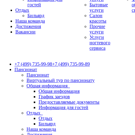
гостей
Бытовые
о
Отдых
услуги
с
Бильярд
Салон
Наша команда
красоты
Достижения
Прочие
Вакансии
услуги
Услуги
ногтевого
сервиса
+7 (499) 735-99-98
+7 (499) 735-99-89
Пансионат
Пансионат
Виртуальный тур по пансионату
Общая информация
Общая информация
График заездов
Предоставляемые документы
Информация для гостей
Отдых
Отдых
Бильярд
Наша команда
Достижения