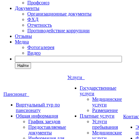
Профсоюз
Документы
Организационные документы
ФХД
Отчетность
Противодействие коррупции
Отзывы
Медиа
Фотогалерея
Видео
Найти
Услуги
Государственные
услуги
Пансионат
Медицинские
Виртуальный тур по
услуги
пансионату
Размещение
Общая информация
Платные услуги
Конта
График заездов
Услуги
Предоставляемые
пребывания
Э
документы
Медицинские
п
Информация для
услуги
Ф