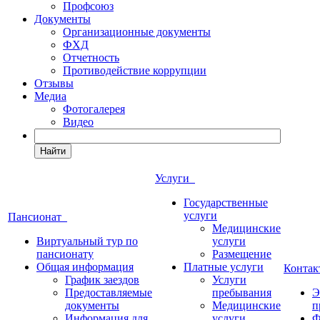
Профсоюз
Документы
Организационные документы
ФХД
Отчетность
Противодействие коррупции
Отзывы
Медиа
Фотогалерея
Видео
Найти
Услуги
Государственные
услуги
Пансионат
Медицинские
Виртуальный тур по
услуги
пансионату
Размещение
Общая информация
Платные услуги
Конта
График заездов
Услуги
Предоставляемые
пребывания
Э
документы
Медицинские
п
Информация для
услуги
Ф