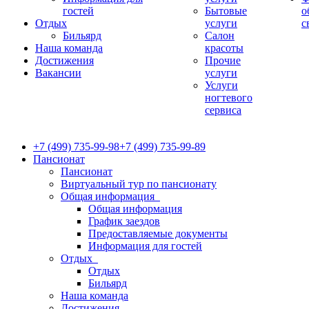
гостей
Бытовые
о
Отдых
услуги
с
Бильярд
Салон
Наша команда
красоты
Достижения
Прочие
Вакансии
услуги
Услуги
ногтевого
сервиса
+7 (499) 735-99-98
+7 (499) 735-99-89
Пансионат
Пансионат
Виртуальный тур по пансионату
Общая информация
Общая информация
График заездов
Предоставляемые документы
Информация для гостей
Отдых
Отдых
Бильярд
Наша команда
Достижения