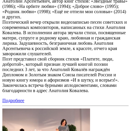
Анатолий Арсентьевич, автор книг стихов: «Звёздные травы»
(1986); «На орбите любви» (1994); «Доброе слово» (1995);
«Родник любви» (1998); «Ещё не отпели мои соловьи» (2014)
и других.
Поэтический вечер открыли видеозаписью песен советских и
современных композиторов, написанных на стихи Анатолия
Ковалева. В исполнении автора звучали стихи, посвященные
матери, супруге и родному краю, любовная и гражданская
лирика. Задушевность, безграничная любовь Анатолия
Арсентьевича к российской земле, к красоте, отчего края
заворожили слушателей.
Поэт представил свой сборник стихов «Платите, люди,
добротой», который признан лучшей книгой поэзии
последних 3 лет, за что Анатолий Ковалёв награждён
Дипломом и Золотым знаком Союза писателей России и
новую книгу юмора и афоризмов «И в шутку, и всерьез!».
Закончилась встреча бурными аплодисментами, словами
благодарности в адрес Анатолия Ковалева.
Подробнее