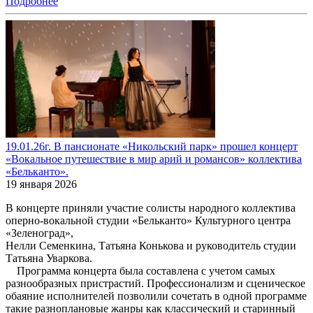
Подробнее
19.01.26г. В пансионате «Никольский парк» прошел концерт
«Вокальное путешествие в мир арий и романсов» коллектива
«Бельканто».
19 января 2026
В концерте приняли участие солисты народного коллектива
оперно-вокальной студии «Бельканто» Культурного центра
«Зеленоград»,
Нелли Семенкина, Татьяна Конькова и руководитель студии
Татьяна Уваркова.
Программа концерта была составлена с учетом самых
разнообразных пристрастий. Профессионализм и сценическое
обаяние исполнителей позволили сочетать в одной программе
такие разноплановые жанры как классический и старинный