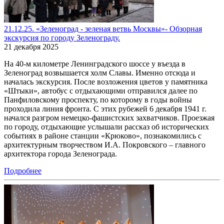
21.12.25. «Зеленоград - зеленая ветвь Москвы»- Обзорная
экскурсия по городу Зеленограду.
21 декабря 2025
На 40-м километре Ленинградского шоссе у въезда в
Зеленоград возвышается холм Славы. Именно отсюда и
началась экскурсия. После возложения цветов у памятника
«Штыки», автобус с отдыхающими отправился далее по
Панфиловскому проспекту, по которому в годы войны
проходила линия фронта. С этих рубежей 6 декабря 1941 г.
начался разгром немецко-фашистских захватчиков. Проезжая
по городу, отдыхающие услышали рассказ об исторических
событиях в районе станции «Крюково», познакомились с
архитектурным творчеством И.А. Покровского – главного
архитектора города Зеленограда.
Подробнее