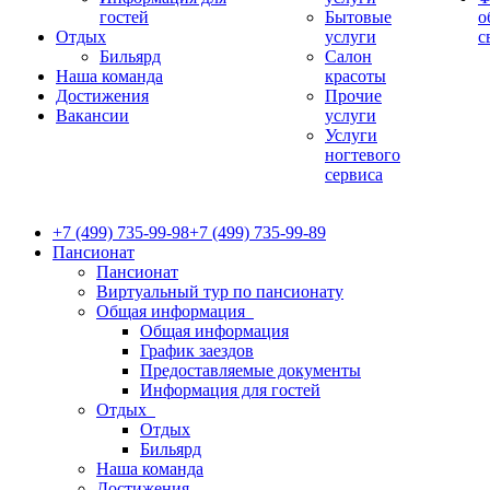
гостей
Бытовые
о
Отдых
услуги
с
Бильярд
Салон
Наша команда
красоты
Достижения
Прочие
Вакансии
услуги
Услуги
ногтевого
сервиса
+7 (499) 735-99-98
+7 (499) 735-99-89
Пансионат
Пансионат
Виртуальный тур по пансионату
Общая информация
Общая информация
График заездов
Предоставляемые документы
Информация для гостей
Отдых
Отдых
Бильярд
Наша команда
Достижения