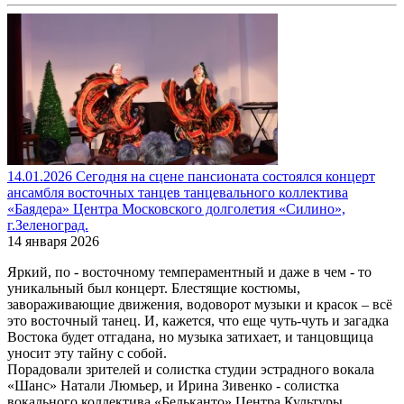
14.01.2026 Сегодня на сцене пансионата состоялся концерт
ансамбля восточных танцев танцевального коллектива
«Баядера» Центра Московского долголетия «Силино»,
г.Зеленоград.
14 января 2026
Яркий, по - восточному темпераментный и даже в чем - то
уникальный был концерт. Блестящие костюмы,
завораживающие движения, водоворот музыки и красок – всё
это восточный танец. И, кажется, что еще чуть-чуть и загадка
Востока будет отгадана, но музыка затихает, и танцовщица
уносит эту тайну с собой.
Порадовали зрителей и солистка студии эстрадного вокала
«Шанс» Натали Люмьер, и Ирина Зивенко - солистка
вокального коллектива «Бельканто» Центра Культуры