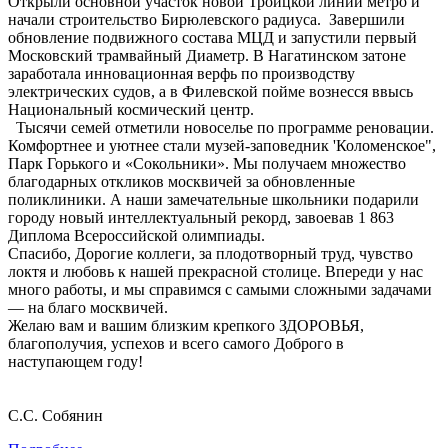
Открыли основной участок новой Троицкой линии метро и
начали строительство Бирюлевского радиуса. Завершили
обновление подвижного состава МЦД и запустили первый
Московский трамвайный Диаметр. В Нагатинском затоне
заработала инновационная верфь по производству
электрических судов, а в Филевской пойме вознесся ввысь
Национальный космический центр.
Тысячи семей отметили новоселье по программе реновации.
Комфортнее и уютнее стали музей-заповедник 'Коломенское",
Парк Горького и «Сокольники». Мы получаем множество
благодарных откликов москвичей за обновленные
поликлиники. А наши замечательные школьники подарили
городу новый интеллектуальный рекорд, завоевав 1 863
Диплома Всероссийской олимпиады.
Спасибо, Дорогие коллеги, за плодотворный труд, чувство
локтя и любовь к нашей прекрасной столице. Впереди у нас
много работы, и мы справимся с самыми сложными задачами
— на благо москвичей.
Желаю вам и вашим близким крепкого ЗДОРОВЬЯ,
благополучия, успехов и всего самого Доброго в
наступающем году!
С.С. Собянин