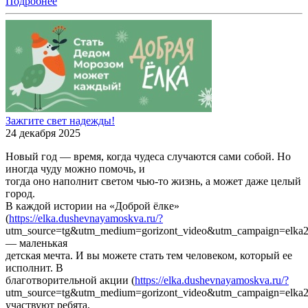
Подробнее
Зажгите свет надежды!
24 декабря 2025
Новый год — время, когда чудеса случаются сами собой. Но
иногда чуду можно помочь, и
тогда оно наполнит светом чью-то жизнь, а может даже целый
город.
В каждой истории на «Доброй ёлке»
(
https://elka.dushevnayamoskva.ru/?
utm_source=tg&utm_medium=gorizont_video&utm_campaign=elka2
— маленькая
детская мечта. И вы можете стать тем человеком, который ее
исполнит. В
благотворительной акции (
https://elka.dushevnayamoskva.ru/?
utm_source=tg&utm_medium=gorizont_video&utm_campaign=elka2
участвуют ребята,