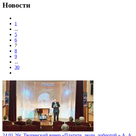
Новости
1
...
5
6
7
8
9
...
30
24.01.26г. Творческий вечер «Платите, люди, добротой.» А. А.