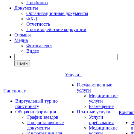
Профсоюз
Документы
Организационные документы
ФХД
Отчетность
Противодействие коррупции
Отзывы
Медиа
Фотогалерея
Видео
Найти
Услуги
Государственные
услуги
Пансионат
Медицинские
Виртуальный тур по
услуги
пансионату
Размещение
Общая информация
Платные услуги
Конта
График заездов
Услуги
Предоставляемые
пребывания
Э
документы
Медицинские
п
Информация для
услуги
Ф