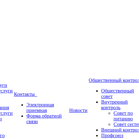
Общественный контр
уги
услуги
Общественный
Контакты
совет
Внутренний
Электронная
ания
контроль
приемная
Новости
услуги
Совет по
Форма обратной
и
питанию
связи
Совет сесте
Внешний контро
го
Профсоюз