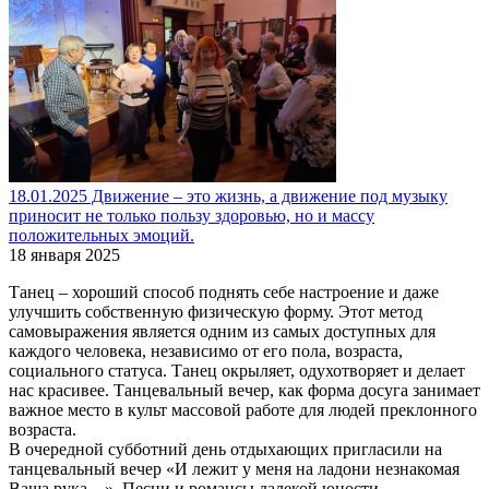
18.01.2025 Движение – это жизнь, а движение под музыку
приносит не только пользу здоровью, но и массу
положительных эмоций.
18 января 2025
Танец – хороший способ поднять себе настроение и даже
улучшить собственную физическую форму. Этот метод
самовыражения является одним из самых доступных для
каждого человека, независимо от его пола, возраста,
социального статуса. Танец окрыляет, одухотворяет и делает
нас красивее. Танцевальный вечер, как форма досуга занимает
важное место в культ массовой работе для людей преклонного
возраста.
В очередной субботний день отдыхающих пригласили на
танцевальный вечер «И лежит у меня на ладони незнакомая
Ваша рука…». Песни и романсы далекой юности