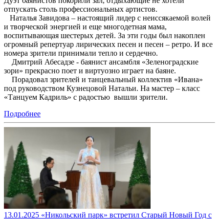
Дуэт баянистов покорили зал, отдыхающие не хотели
отпускать столь профессиональных артистов.
Наталья Завидова – настоящий лидер с неиссякаемой волей
и творческой энергией и еще многодетная мама,
воспитывающая шестерых детей. За эти годы был накоплен
огромный репертуар лирических песен и песен – ретро. И все
номера зрители принимали тепло и сердечно.
Дмитрий Абесадзе - баянист ансамбля «Зеленоградские
зори» прекрасно поет и виртуозно играет на баяне.
Порадовал зрителей и танцевальный коллектив «Ивана»
под руководством Кузнецовой Натальи. На мастер – класс
«Танцуем Кадриль» с радостью вышли зрители.
Подробнее
13.01.2025 «Никольский парк» встретил Старый Новый Год с