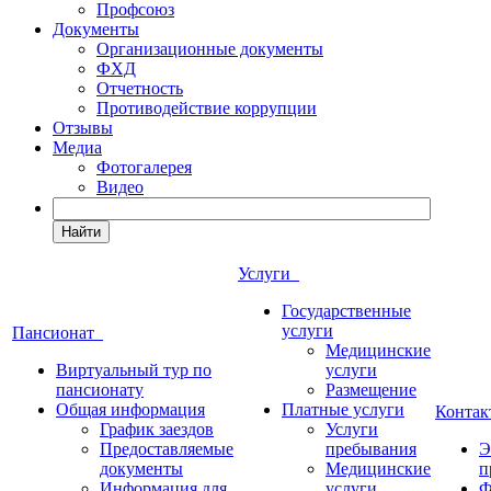
Профсоюз
Документы
Организационные документы
ФХД
Отчетность
Противодействие коррупции
Отзывы
Медиа
Фотогалерея
Видео
Найти
Услуги
Государственные
услуги
Пансионат
Медицинские
Виртуальный тур по
услуги
пансионату
Размещение
Общая информация
Платные услуги
Конта
График заездов
Услуги
Предоставляемые
пребывания
Э
документы
Медицинские
п
Информация для
услуги
Ф