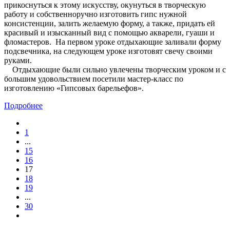
прикоснуться к этому искусству, окунуться в творческую
работу и собственноручно изготовить гипс нужной
консистенции, залить желаемую форму, а также, придать ей
красивый и изысканный вид с помощью акварели, гуаши и
фломастеров. На первом уроке отдыхающие заливали форму
подсвечника, на следующем уроке изготовят свечу своими
руками.
Отдыхающие были сильно увлечены творческим уроком и с
большим удовольствием посетили мастер-класс по
изготовлению «Гипсовых барельефов».
Подробнее
1
...
15
16
17
18
19
...
30