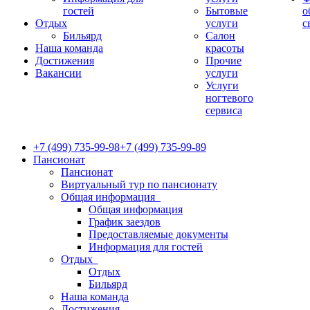
гостей
Бытовые
о
Отдых
услуги
с
Бильярд
Салон
Наша команда
красоты
Достижения
Прочие
Вакансии
услуги
Услуги
ногтевого
сервиса
+7 (499) 735-99-98
+7 (499) 735-99-89
Пансионат
Пансионат
Виртуальный тур по пансионату
Общая информация
Общая информация
График заездов
Предоставляемые документы
Информация для гостей
Отдых
Отдых
Бильярд
Наша команда
Достижения