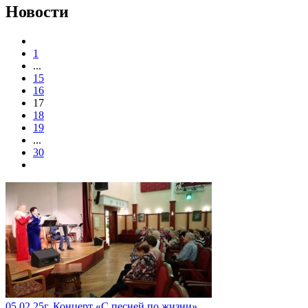
Новости
1
...
15
16
17
18
19
...
30
05.02.25г. Концерт «С песней по жизни»