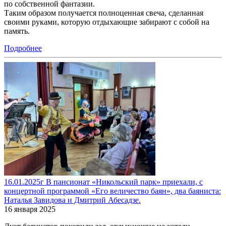
по собственной фантазии.
Таким образом получается полноценная свеча, сделанная
своими руками, которую отдыхающие забирают с собой на
память.
Подробнее
16.01.2025г В пансионат «Никольский парк» приехали, с
концертной программой «Его величество баян», два баяниста:
Наталья Завидова и Дмитрий Абесадзе.
16 января 2025