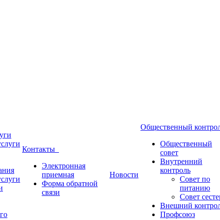
Общественный контр
уги
услуги
Общественный
Контакты
совет
Внутренний
Электронная
ания
контроль
приемная
Новости
услуги
Совет по
Форма обратной
и
питанию
связи
Совет сесте
Внешний контро
го
Профсоюз