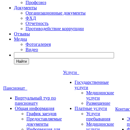
Профсоюз
Документы
Организационные документы
ФХД
Отчетность
Противодействие коррупции
Отзывы
Медиа
Фотогалерея
Видео
Найти
Услуги
Государственные
услуги
Пансионат
Медицинские
Виртуальный тур по
услуги
пансионату
Размещение
Общая информация
Платные услуги
Конта
График заездов
Услуги
Предоставляемые
пребывания
Э
документы
Медицинские
п
Информация для
услуги
Ф