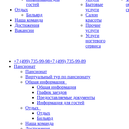
гостей
Бытовые
о
Отдых
услуги
с
Бильярд
Салон
Наша команда
красоты
Достижения
Прочие
Вакансии
услуги
Услуги
ногтевого
сервиса
+7 (499) 735-99-98
+7 (499) 735-99-89
Пансионат
Пансионат
Виртуальный тур по пансионату
Общая информация
Общая информация
График заездов
Предоставляемые документы
Информация для гостей
Отдых
Отдых
Бильярд
Наша команда
Достижения