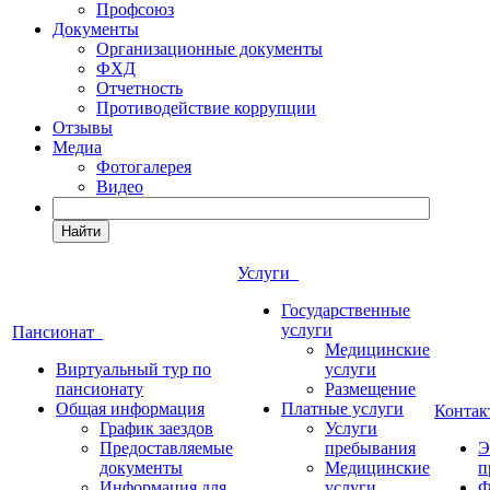
Профсоюз
Документы
Организационные документы
ФХД
Отчетность
Противодействие коррупции
Отзывы
Медиа
Фотогалерея
Видео
Найти
Услуги
Государственные
услуги
Пансионат
Медицинские
Виртуальный тур по
услуги
пансионату
Размещение
Общая информация
Платные услуги
Конта
График заездов
Услуги
Предоставляемые
пребывания
Э
документы
Медицинские
п
Информация для
услуги
Ф