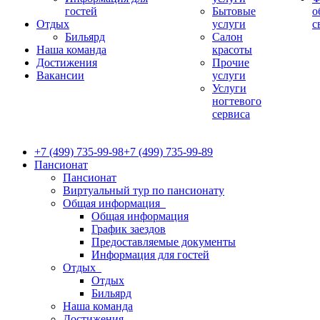
гостей
Бытовые
о
Отдых
услуги
с
Бильярд
Салон
Наша команда
красоты
Достижения
Прочие
Вакансии
услуги
Услуги
ногтевого
сервиса
+7 (499) 735-99-98
+7 (499) 735-99-89
Пансионат
Пансионат
Виртуальный тур по пансионату
Общая информация
Общая информация
График заездов
Предоставляемые документы
Информация для гостей
Отдых
Отдых
Бильярд
Наша команда
Достижения