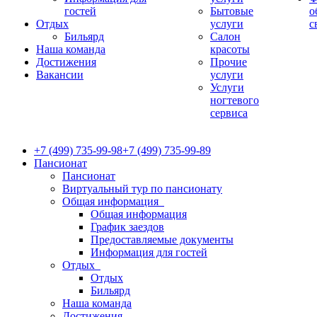
гостей
Бытовые
о
Отдых
услуги
с
Бильярд
Салон
Наша команда
красоты
Достижения
Прочие
Вакансии
услуги
Услуги
ногтевого
сервиса
+7 (499) 735-99-98
+7 (499) 735-99-89
Пансионат
Пансионат
Виртуальный тур по пансионату
Общая информация
Общая информация
График заездов
Предоставляемые документы
Информация для гостей
Отдых
Отдых
Бильярд
Наша команда
Достижения