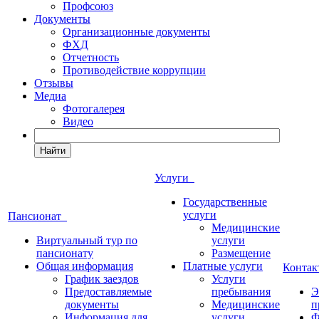
Профсоюз
Документы
Организационные документы
ФХД
Отчетность
Противодействие коррупции
Отзывы
Медиа
Фотогалерея
Видео
Найти
Услуги
Государственные
услуги
Пансионат
Медицинские
Виртуальный тур по
услуги
пансионату
Размещение
Общая информация
Платные услуги
Конта
График заездов
Услуги
Предоставляемые
пребывания
Э
документы
Медицинские
п
Информация для
услуги
Ф