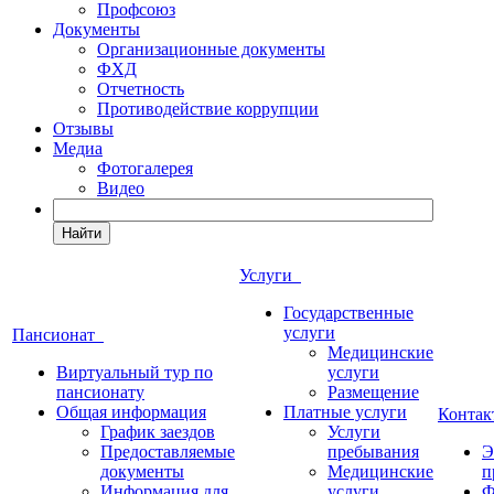
Профсоюз
Документы
Организационные документы
ФХД
Отчетность
Противодействие коррупции
Отзывы
Медиа
Фотогалерея
Видео
Найти
Услуги
Государственные
услуги
Пансионат
Медицинские
Виртуальный тур по
услуги
пансионату
Размещение
Общая информация
Платные услуги
Конта
График заездов
Услуги
Предоставляемые
пребывания
Э
документы
Медицинские
п
Информация для
услуги
Ф