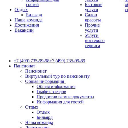
гостей
Бытовые
о
Отдых
услуги
с
Бильярд
Салон
Наша команда
красоты
Достижения
Прочие
Вакансии
услуги
Услуги
ногтевого
сервиса
+7 (499) 735-99-98
+7 (499) 735-99-89
Пансионат
Пансионат
Виртуальный тур по пансионату
Общая информация
Общая информация
График заездов
Предоставляемые документы
Информация для гостей
Отдых
Отдых
Бильярд
Наша команда
Достижения