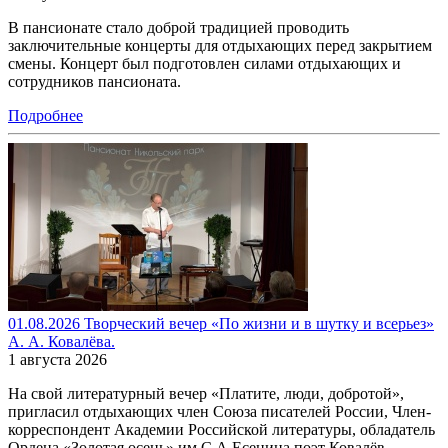
В пансионате стало доброй традицией проводить
заключительные концерты для отдыхающих перед закрытием
смены. Концерт был подготовлен силами отдыхающих и
сотрудников пансионата.
Подробнее
01.08.2026 Творческий вечер «По жизни и в шутку и всерьез»
А. А. Ковалёва.
1 августа 2026
На свой литературный вечер «Платите, люди, добротой»,
пригласил отдыхающих член Союза писателей России, Член-
корреспондент Академии Российской литературы, обладатель
Ордена «Золотая осень» им С.А.Есенина поэт Ковалёв