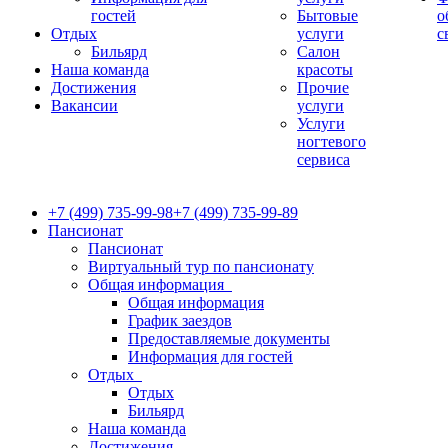
гостей
Бытовые
о
Отдых
услуги
с
Бильярд
Салон
Наша команда
красоты
Достижения
Прочие
Вакансии
услуги
Услуги
ногтевого
сервиса
+7 (499) 735-99-98
+7 (499) 735-99-89
Пансионат
Пансионат
Виртуальный тур по пансионату
Общая информация
Общая информация
График заездов
Предоставляемые документы
Информация для гостей
Отдых
Отдых
Бильярд
Наша команда
Достижения