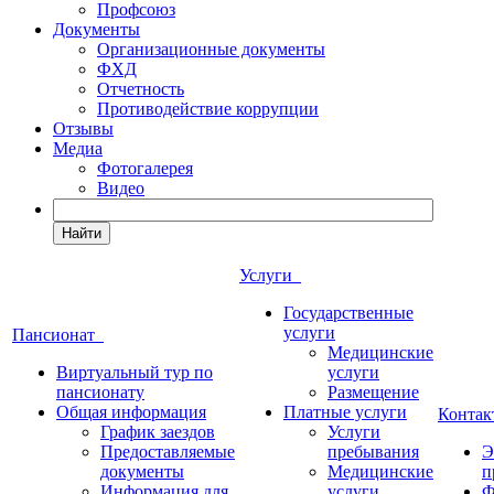
Профсоюз
Документы
Организационные документы
ФХД
Отчетность
Противодействие коррупции
Отзывы
Медиа
Фотогалерея
Видео
Найти
Услуги
Государственные
услуги
Пансионат
Медицинские
Виртуальный тур по
услуги
пансионату
Размещение
Общая информация
Платные услуги
Конта
График заездов
Услуги
Предоставляемые
пребывания
Э
документы
Медицинские
п
Информация для
услуги
Ф