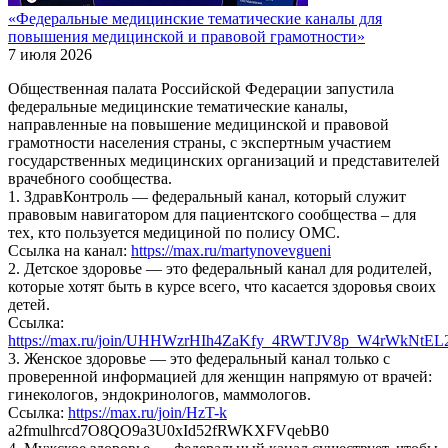
«Федеральные медицинские тематические каналы для
повышения медицинской и правовой грамотности»
7 июля 2026
Общественная палата Российской Федерации запустила
федеральные медицинские тематические каналы,
направленные на повышение медицинской и правовой
грамотности населения страны, с экспертным участием
государственных медицинских организаций и представителей
врачебного сообщества.
1. ЗдравКонтроль — федеральный канал, который служит
правовым навигатором для пациентского сообщества – для
тех, кто пользуется медициной по полису ОМС.
Ссылка на канал:
https://max.ru/martynovevgueni
2. Детское здоровье — это федеральный канал для родителей,
которые хотят быть в курсе всего, что касается здоровья своих
детей.
Ссылка:
https://max.ru/join/UHHWzrHIh4ZaKfy_4RWTJV8p_W4rWkNtEL
3. Женское здоровье — это федеральный канал только с
проверенной информацией для женщин напрямую от врачей:
гинекологов, эндокринологов, маммологов.
Ссылка:
https://max.ru/join/HzT-k
a2fmulhrcd7O8QO9a3U0xId52fRWKXFVqebB0