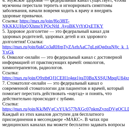
4. Мужское здоровье — федеральный канал существует, чтобы
мужчины перестали терпеть и игнорировать симптомы
заболевания, начали вовремя ходить к врачу и внедрять
здоровые привычки.
Ссылка:
https://max.ru/join/f6o38lT-
NKKKUHpQXhmoYPOcNfd_AyoBKVtYtQxETKY
5. Здоровое долголетие — это федеральный канал для
здоровых родителей, здоровых детей и их здорового
долголетия! Ссылка:
https://max.ru/join/6ukCo3aRHrpTyZAehAaC7qLpiOgdxuNfjc_k_1
YxGk
6. Онколог-онлайн — это федеральный канал с достоверной
информацией от практикующих врачей: онкологов,
химиотерапевтов, радиологов.
Ссылка:
https://max.ru/join/O9xtbtQJ1CEH1r4gg1jraT0BuXSSjUMpqjUfi4
7. Стоматолог-онлайн — это федеральный канал о
современной стоматологии для пациентов и врачей, который
помогает перестать действовать «наугад» и понять, что
действительно происходит с зубами.
Ссылка:
https://max.ru/join/KkJMVgCxYUk577bXGc07nkmZvzqDVgOC
Каждый из этих каналов доступен для бесплатного
присоединения в мессенджере «МАКС». В чатах при
медицинских каналах вы можете бесплатно задавать вопросы