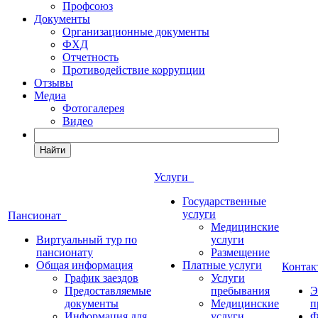
Профсоюз
Документы
Организационные документы
ФХД
Отчетность
Противодействие коррупции
Отзывы
Медиа
Фотогалерея
Видео
Найти
Услуги
Государственные
услуги
Пансионат
Медицинские
Виртуальный тур по
услуги
пансионату
Размещение
Общая информация
Платные услуги
Конта
График заездов
Услуги
Предоставляемые
пребывания
Э
документы
Медицинские
п
Информация для
услуги
Ф