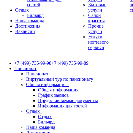
гостей
Бытовые
о
Отдых
услуги
с
Бильярд
Салон
Наша команда
красоты
Достижения
Прочие
Вакансии
услуги
Услуги
ногтевого
сервиса
+7 (499) 735-99-98
+7 (499) 735-99-89
Пансионат
Пансионат
Виртуальный тур по пансионату
Общая информация
Общая информация
График заездов
Предоставляемые документы
Информация для гостей
Отдых
Отдых
Бильярд
Наша команда
Достижения