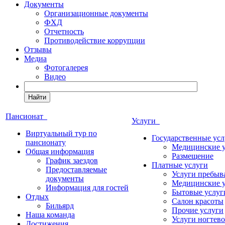
Документы
Организационные документы
ФХД
Отчетность
Противодействие коррупции
Отзывы
Медиа
Фотогалерея
Видео
Найти
Пансионат
Услуги
Виртуальный тур по
Государственные усл
пансионату
Медицинские 
Общая информация
Размещение
График заездов
Платные услуги
Предоставляемые
Услуги пребыв
документы
Медицинские 
Информация для гостей
Бытовые услуг
Отдых
Салон красоты
Бильярд
Прочие услуги
Наша команда
Услуги ногтево
Достижения