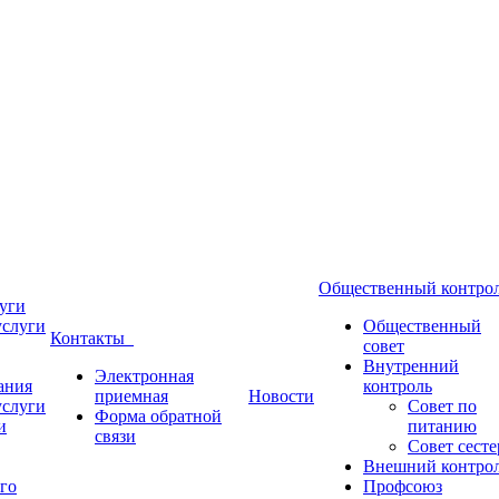
Общественный контр
уги
услуги
Общественный
Контакты
совет
Внутренний
Электронная
ания
контроль
приемная
Новости
услуги
Совет по
Форма обратной
и
питанию
связи
Совет сесте
Внешний контро
го
Профсоюз