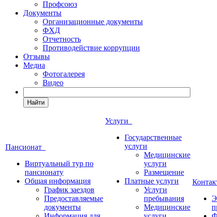
Профсоюз
Документы
Организационные документы
ФХД
Отчетность
Противодействие коррупции
Отзывы
Медиа
Фотогалерея
Видео
Найти
Услуги
Государственные
услуги
Пансионат
Медицинские
Виртуальный тур по
услуги
пансионату
Размещение
Общая информация
Платные услуги
Конта
График заездов
Услуги
Предоставляемые
пребывания
Э
документы
Медицинские
п
Информация для
услуги
Ф