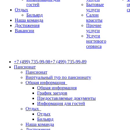
гостей
Бытовые
о
Отдых
услуги
с
Бильярд
Салон
Наша команда
красоты
Достижения
Прочие
Вакансии
услуги
Услуги
ногтевого
сервиса
+7 (499) 735-99-98
+7 (499) 735-99-89
Пансионат
Пансионат
Виртуальный тур по пансионату
Общая информация
Общая информация
График заездов
Предоставляемые документы
Информация для гостей
Отдых
Отдых
Бильярд
Наша команда
Достижения