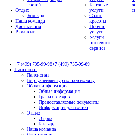
гостей
Бытовые
о
Отдых
услуги
с
Бильярд
Салон
Наша команда
красоты
Достижения
Прочие
Вакансии
услуги
Услуги
ногтевого
сервиса
+7 (499) 735-99-98
+7 (499) 735-99-89
Пансионат
Пансионат
Виртуальный тур по пансионату
Общая информация
Общая информация
График заездов
Предоставляемые документы
Информация для гостей
Отдых
Отдых
Бильярд
Наша команда
Достижения