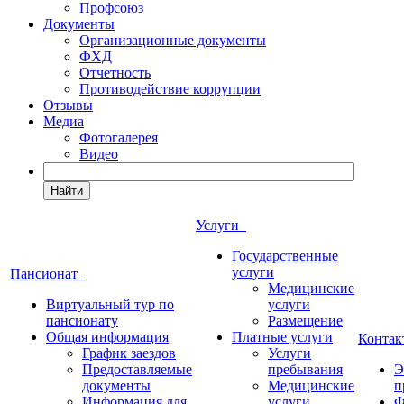
Профсоюз
Документы
Организационные документы
ФХД
Отчетность
Противодействие коррупции
Отзывы
Медиа
Фотогалерея
Видео
Найти
Услуги
Государственные
услуги
Пансионат
Медицинские
Виртуальный тур по
услуги
пансионату
Размещение
Общая информация
Платные услуги
Конта
График заездов
Услуги
Предоставляемые
пребывания
Э
документы
Медицинские
п
Информация для
услуги
Ф