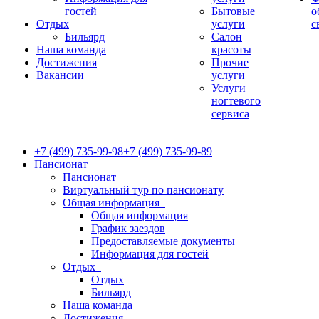
гостей
Бытовые
о
Отдых
услуги
с
Бильярд
Салон
Наша команда
красоты
Достижения
Прочие
Вакансии
услуги
Услуги
ногтевого
сервиса
+7 (499) 735-99-98
+7 (499) 735-99-89
Пансионат
Пансионат
Виртуальный тур по пансионату
Общая информация
Общая информация
График заездов
Предоставляемые документы
Информация для гостей
Отдых
Отдых
Бильярд
Наша команда
Достижения