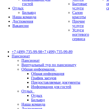
гостей
Бытовые
о
Отдых
услуги
с
Бильярд
Салон
Наша команда
красоты
Достижения
Прочие
Вакансии
услуги
Услуги
ногтевого
сервиса
+7 (499) 735-99-98
+7 (499) 735-99-89
Пансионат
Пансионат
Виртуальный тур по пансионату
Общая информация
Общая информация
График заездов
Предоставляемые документы
Информация для гостей
Отдых
Отдых
Бильярд
Наша команда
Достижения