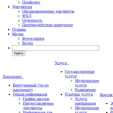
Профсоюз
Документы
Организационные документы
ФХД
Отчетность
Противодействие коррупции
Отзывы
Медиа
Фотогалерея
Видео
Найти
Услуги
Государственные
услуги
Пансионат
Медицинские
Виртуальный тур по
услуги
пансионату
Размещение
Общая информация
Платные услуги
Конта
График заездов
Услуги
Предоставляемые
пребывания
Э
документы
Медицинские
п
Информация для
услуги
Ф