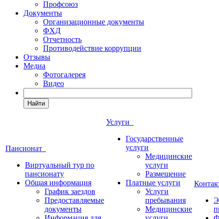
Профсоюз
Документы
Организационные документы
ФХД
Отчетность
Противодействие коррупции
Отзывы
Медиа
Фотогалерея
Видео
Найти
Услуги
Государственные
услуги
Пансионат
Медицинские
Виртуальный тур по
услуги
пансионату
Размещение
Общая информация
Платные услуги
Конта
График заездов
Услуги
Предоставляемые
пребывания
Э
документы
Медицинские
п
Информация для
услуги
Ф