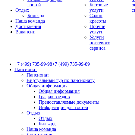
гостей
Бытовые
о
Отдых
услуги
с
Бильярд
Салон
Наша команда
красоты
Достижения
Прочие
Вакансии
услуги
Услуги
ногтевого
сервиса
+7 (499) 735-99-98
+7 (499) 735-99-89
Пансионат
Пансионат
Виртуальный тур по пансионату
Общая информация
Общая информация
График заездов
Предоставляемые документы
Информация для гостей
Отдых
Отдых
Бильярд
Наша команда
Достижения