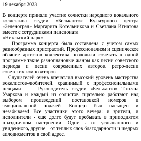
19 декабря 2023
В концерте приняли участие солистки народного вокального
коллектива студии «Бельканто» Культурного центра
«Зеленоград» Маргарита Котельникова и Светлана Игнатова
вместе с сотрудниками пансионата
«Никльский парк».
Программа концерта была составлена с учетом самых
разнообразных пристрастий. Профессионализм и сценическое
обаяние артистов коллектива позволили сочетать в одной
программе такие разноплановые жанры как песни советского
периода и песни современных авторов, ретро-песни
советских композиторов.
Слушателей очень впечатлил высокий уровень мастерства
вокалистов-любителей, сравнимый с профессиональными
певцами. Руководитель студии «Бельканто» Татьяна
Уваркова и каждый из солистов тщательно работают над
выбором произведений, постановкой номеров и
эмоциональной подачей. Концерт был насыщен и
незабываем! Все участники этого вечера: и зрители, и
исполнители - еще долго будут пребывать в приподнятом
праздничном настроении. Одни - от услышанного и
увиденного, другие – от теплых слов благодарности и щедрых
аплодисментов в свой адрес.