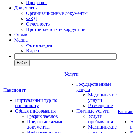
Профсоюз
Документы
Организационные документы
ФХД
Отчетность
Противодействие коррупции
Отзывы
Медиа
Фотогалерея
Видео
Найти
Услуги
Государственные
услуги
Пансионат
Медицинские
Виртуальный тур по
услуги
пансионату
Размещение
Общая информация
Платные услуги
Конта
График заездов
Услуги
Предоставляемые
пребывания
Э
документы
Медицинские
п
Информация для
услуги
Ф