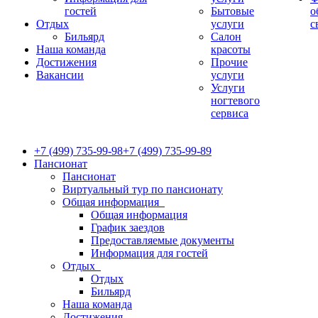
гостей
Бытовые
о
Отдых
услуги
с
Бильярд
Салон
Наша команда
красоты
Достижения
Прочие
Вакансии
услуги
Услуги
ногтевого
сервиса
+7 (499) 735-99-98
+7 (499) 735-99-89
Пансионат
Пансионат
Виртуальный тур по пансионату
Общая информация
Общая информация
График заездов
Предоставляемые документы
Информация для гостей
Отдых
Отдых
Бильярд
Наша команда
Достижения