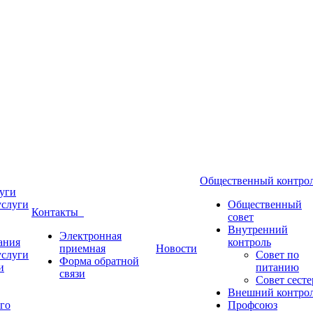
Общественный контр
уги
услуги
Общественный
Контакты
совет
Внутренний
Электронная
ания
контроль
приемная
Новости
услуги
Совет по
Форма обратной
и
питанию
связи
Совет сесте
Внешний контро
го
Профсоюз